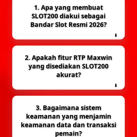
1. Apa yang membuat
SLOT200 diakui sebagai
Bandar Slot Resmi 2026?
2. Apakah fitur RTP Maxwin
yang disediakan SLOT200
akurat?
3. Bagaimana sistem
keamanan yang menjamin
keamanan data dan transaksi
pemain?