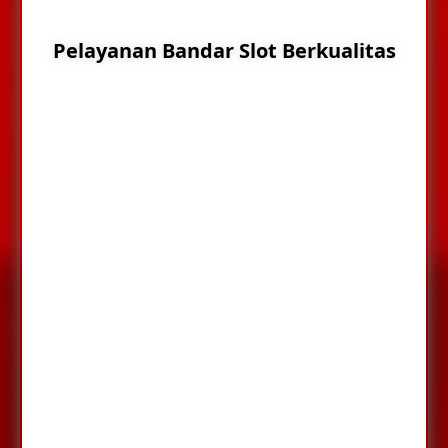
Pelayanan Bandar Slot Berkualitas
Punya sistem pelayanan gesit ramah
pengguna, serta proses transaksi otomatis
yang cepat, tidak akan membuat para pemain
menunggu terlalu lama. Kredibilitas SLOT200
sudah tidak perlu diragukan, situs bandar slot
online ini sudah menduduki posisi sebagai
website slot gacor terpercaya di Indonesia.
Dalam kajian kali ini, SLOT200 punya sudut
pandang terbuka, namun tetap objektif.
Permainan slot online gacor ini merupakan
fenomena digital yang wajib diakses melalui
platform-platform media terpercaya. Tujuan
informasi ini adalah sebagai literasi digital