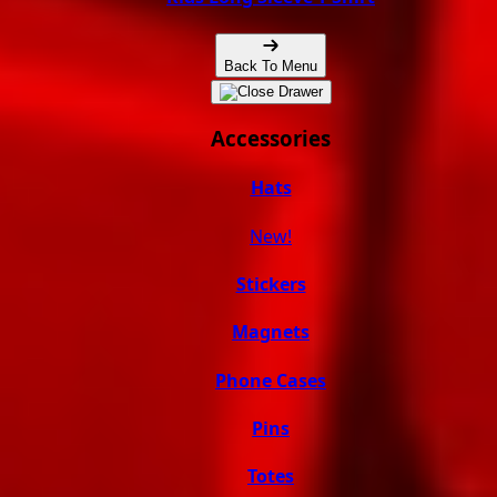
Back To Menu
Accessories
Hats
New!
Stickers
Magnets
Phone Cases
Pins
Totes