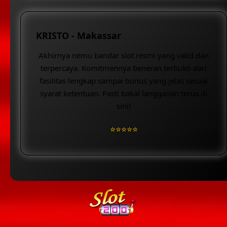
KRISTO - Makassar
Akhirnya nemu bandar slot resmi yang valid dan
terpercaya. Komitmennya beneran terbukti dari
fasilitas lengkap sampai bonus yang jelas sesuai
syarat ketentuan. Pasti bakal langganan terus di
sini!
⭐️⭐️⭐️⭐️⭐️