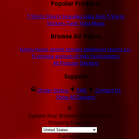
Popular Products
T-Shirts
Shorts
Hoodies
Hats
Kids T-Shirts
Stickers
Tank Tops
Mugs
Browse All Topics
funny
music
anime
movies
television
sports
sci-
fi
vintage
animals
drinks
food
politics
All Popular Designs
Support
Order Status
FAQ
Contact Us
Shop All Designs
Update Your Browsing Preferences
Shipping Country:
Currency: