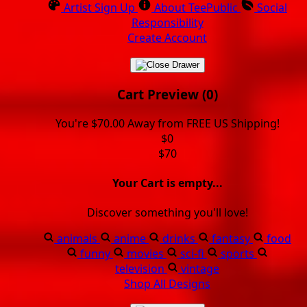
Artist Sign Up
About TeePublic
Social
Responsibility
Create Account
Cart Preview (0)
You're
$70.00
Away from
FREE US Shipping!
$0
$70
Your Cart is empty...
Discover something you'll love!
animals
anime
drinks
fantasy
food
funny
movies
sci-fi
sports
television
vintage
Shop All Designs