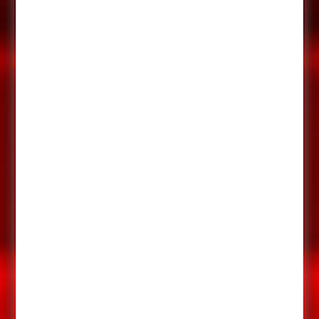
pada tingkat pelayanan interaktif bandar slot
gacor resmi. Customer service SLOT200 telah
tersedia secara online selama 24 jam 1 hari,
agar terus bisa membantu serta mengatasi
berbagai kendala yang dihadapi oleh para
pemain. SLOT200 telah menjamin jika seluruh
transaksi maupun data pribadi pemain akan
selalu terjaga, dan tehindar dari pihak yang
tidak bertanggungjawab, berkat teknologi
sistem jaringan enkripsi terbaru. Prihal bonus
dan promosi resmi pada situs SLOT200, akan
berjalan secara nyata sesuai syarat dan
ketentuan yang berlaku. Tidak ketinggalan
juga halaman rtp maxwin terkini sudah
tersedia, untuk menemani jalannya permainan
dalam menuju kemenangan.