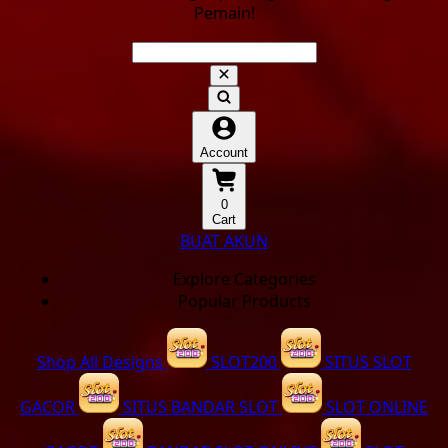
Pemain!
Account
0
Cart
BUAT AKUN
Explore Categories
Popular Products
Shop All Designs
SLOT200
SITUS SLOT
GACOR
SITUS BANDAR SLOT
SLOT ONLINE