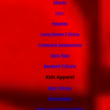
Shorts
New!
Hoodies
Long Sleeve T-Shirts
Crewneck Sweatshirts
Tank Tops
Baseball T-Shirts
Kids Apparel
Kids T-Shirts
Kids Hoodie
Kids Long Sleeve T-Shirt