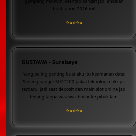
gampang maxwin. Mantap banget jadi andalan
buat tahun 2026 ini!
⭐️⭐️⭐️⭐️⭐️
GUSTAWA - Surabaya
Yang paling penting buat aku itu keamanan data.
Seneng banget SLOT200 pakai teknologi enkripsi
terbaru, jadi saat deposit dan main slot online jadi
tenang tanpa was-was bocor ke pihak lain.
⭐️⭐️⭐️⭐️⭐️