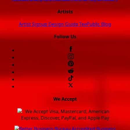
Artists
Artist Signup
Design Guide
TeePublic Blog
Follow Us
We Accept