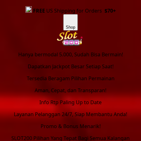
FREE
US Shipping for Orders
$70+
Shop
Hanya bermodal 5.000, Sudah Bisa Bermain!
Dapatkan Jackpot Besar Setiap Saat!
Tersedia Beragam Pilihan Permainan
Aman, Cepat, dan Transparan!
Info Rtp Paling Up to Date
Layanan Pelanggan 24/7, Siap Membantu Anda!
Promo & Bonus Menarik!
SLOT200 Pilihan Yang Tepat Bagi Semua Kalangan